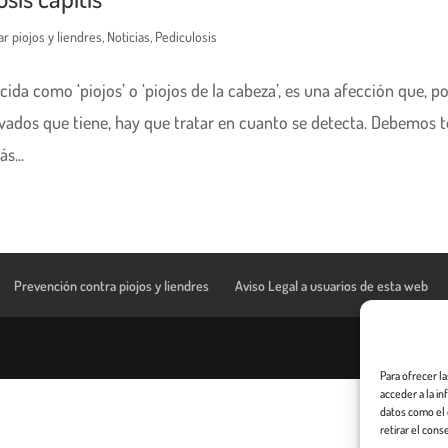
r piojos y liendres
,
Noticias
,
Pediculosis
da como ‘piojos’ o ‘piojos de la cabeza’, es una afección que, po
vados que tiene, hay que tratar en cuanto se detecta. Debemos 
s...
Prevención contra piojos y liendres
Aviso Legal a usuarios de esta web
Para ofrecer l
acceder a la i
datos como el 
retirar el cons