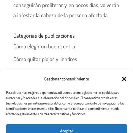
conseguirán proliferar y, en pocos días, volverán
a infestar la cabeza de la persona afectada....
Categorías de publicaciones
Cómo elegir un buen centro
Cómo quitar piojos y liendres
Preguntas frecuentes
Gestionar consentimiento
Los piojos y su historia
Para ofrecer las mejores experiencias, utilizamos tecnologías como las cookies para
Prevención y recomendaciones
almacenar y/o acceder a la información del dispositivo. El consentimiento de estas
tecnologías nos permitirá procesar datos como el comportamiento de navegación o las
identificaciones únicas en este sitio. No consentir o retirar el consentimiento, puede
afectar negativamente a ciertas características y funciones.
Inicio
Tratamiento
Centros
Franquicia
Aceptar