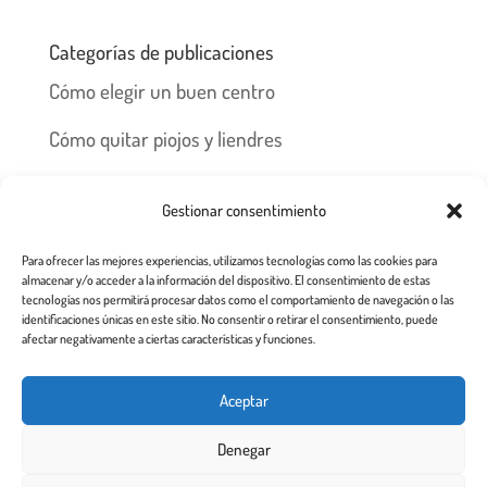
Categorías de publicaciones
Cómo elegir un buen centro
Cómo quitar piojos y liendres
Preguntas frecuentes
Gestionar consentimiento
Los piojos y su historia
Para ofrecer las mejores experiencias, utilizamos tecnologías como las cookies para
Prevención y recomendaciones
almacenar y/o acceder a la información del dispositivo. El consentimiento de estas
tecnologías nos permitirá procesar datos como el comportamiento de navegación o las
identificaciones únicas en este sitio. No consentir o retirar el consentimiento, puede
afectar negativamente a ciertas características y funciones.
Inicio
Tratamiento
Centros
Franquicia
Aceptar
Prevención contra piojos y liendres
Denegar
Aviso Legal a usuarios de esta web